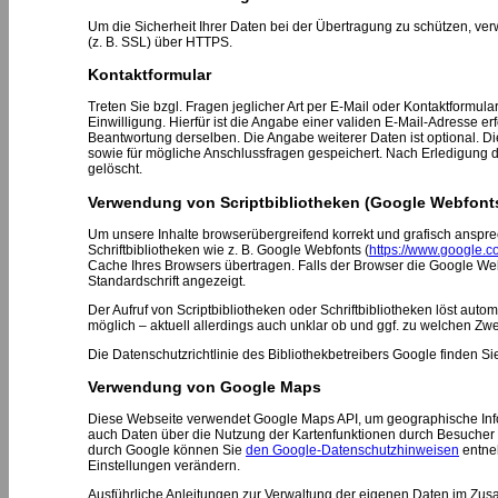
Um die Sicherheit Ihrer Daten bei der Übertragung zu schützen, v
(z. B. SSL) über HTTPS.
Kontaktformular
Treten Sie bzgl. Fragen jeglicher Art per E-Mail oder Kontaktformula
Einwilligung. Hierfür ist die Angabe einer validen E-Mail-Adresse e
Beantwortung derselben. Die Angabe weiterer Daten ist optional.
sowie für mögliche Anschlussfragen gespeichert. Nach Erledigung
gelöscht.
Verwendung von Scriptbibliotheken (Google Webfont
Um unsere Inhalte browserübergreifend korrekt und grafisch anspre
Schriftbibliotheken wie z. B. Google Webfonts (
https://www.google.c
Cache Ihres Browsers übertragen. Falls der Browser die Google Webfo
Standardschrift angezeigt.
Der Aufruf von Scriptbibliotheken oder Schriftbibliotheken löst auto
möglich – aktuell allerdings auch unklar ob und ggf. zu welchen Z
Die Datenschutzrichtlinie des Bibliothekbetreibers Google finden Si
Verwendung von Google Maps
Diese Webseite verwendet Google Maps API, um geographische Info
auch Daten über die Nutzung der Kartenfunktionen durch Besucher 
durch Google können Sie
den Google-Datenschutzhinweisen
entneh
Einstellungen verändern.
Ausführliche Anleitungen zur Verwaltung der eigenen Daten im Z