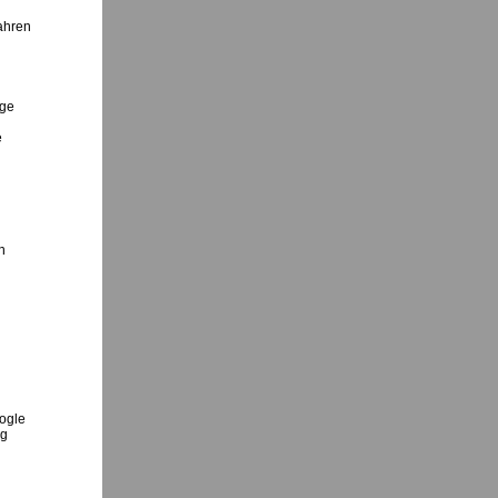
ahren
ige
e
n
ogle
ng